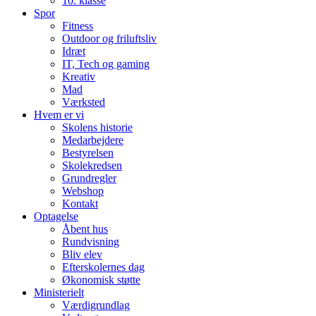
10. klasse
Spor
Fitness
Outdoor og friluftsliv
Idræt
IT, Tech og gaming
Kreativ
Mad
Værksted
Hvem er vi
Skolens historie
Medarbejdere
Bestyrelsen
Skolekredsen
Grundregler
Webshop
Kontakt
Optagelse
Åbent hus
Rundvisning
Bliv elev
Efterskolernes dag
Økonomisk støtte
Ministerielt
Værdigrundlag