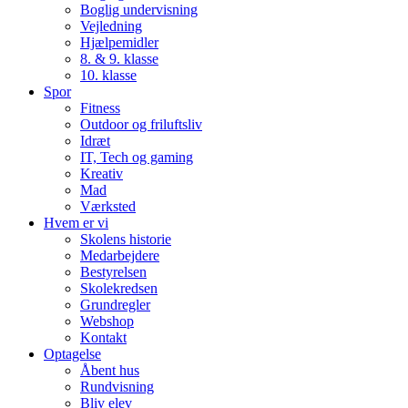
Boglig undervisning
Vejledning
Hjælpemidler
8. & 9. klasse
10. klasse
Spor
Fitness
Outdoor og friluftsliv
Idræt
IT, Tech og gaming
Kreativ
Mad
Værksted
Hvem er vi
Skolens historie
Medarbejdere
Bestyrelsen
Skolekredsen
Grundregler
Webshop
Kontakt
Optagelse
Åbent hus
Rundvisning
Bliv elev