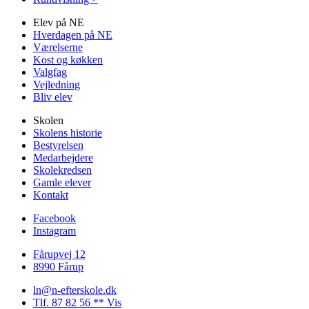
Elev på NE
Hverdagen på NE
Værelserne
Kost og køkken
Valgfag
Vejledning
Bliv elev
Skolen
Skolens historie
Bestyrelsen
Medarbejdere
Skolekredsen
Gamle elever
Kontakt
Facebook
Instagram
Fårupvej 12
8990 Fårup
ln@n-efterskole.dk
Tlf. 87 82 56 ** Vis