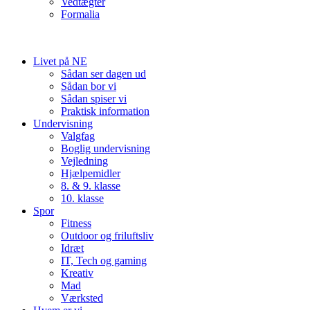
Vedtægter
Formalia
Livet på NE
Sådan ser dagen ud
Sådan bor vi
Sådan spiser vi
Praktisk information
Undervisning
Valgfag
Boglig undervisning
Vejledning
Hjælpemidler
8. & 9. klasse
10. klasse
Spor
Fitness
Outdoor og friluftsliv
Idræt
IT, Tech og gaming
Kreativ
Mad
Værksted