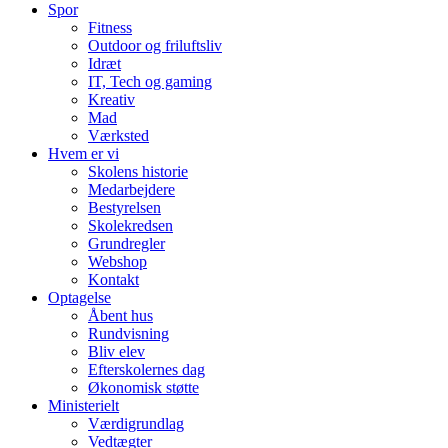
Spor
Fitness
Outdoor og friluftsliv
Idræt
IT, Tech og gaming
Kreativ
Mad
Værksted
Hvem er vi
Skolens historie
Medarbejdere
Bestyrelsen
Skolekredsen
Grundregler
Webshop
Kontakt
Optagelse
Åbent hus
Rundvisning
Bliv elev
Efterskolernes dag
Økonomisk støtte
Ministerielt
Værdigrundlag
Vedtægter