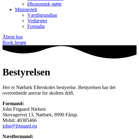
Økonomisk støtte
Ministerielt
Værdigrundlag
Vedtægter
Formalia
Åbent hus
Book besøg
Bestyrelsen
Her er Nørbæk Efterskoles bestyrelse. Bestyrelsen har det
overordnede ansvar for skolens drift.
Formand:
John Frigaard Nielsen
Skovagervej 13, Nørbæk, 8990 Fårup.
Mobil: 40385466
j
ohn@frigaard.eu
Næstformand: