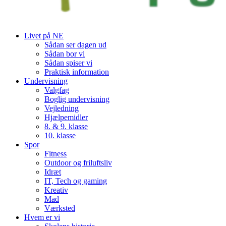
Livet på NE
Sådan ser dagen ud
Sådan bor vi
Sådan spiser vi
Praktisk information
Undervisning
Valgfag
Boglig undervisning
Vejledning
Hjælpemidler
8. & 9. klasse
10. klasse
Spor
Fitness
Outdoor og friluftsliv
Idræt
IT, Tech og gaming
Kreativ
Mad
Værksted
Hvem er vi