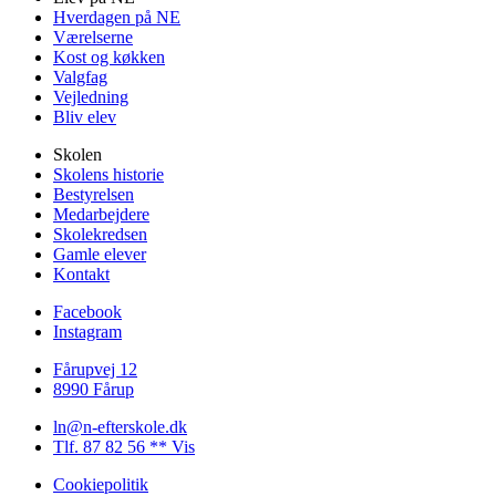
Hverdagen på NE
Værelserne
Kost og køkken
Valgfag
Vejledning
Bliv elev
Skolen
Skolens historie
Bestyrelsen
Medarbejdere
Skolekredsen
Gamle elever
Kontakt
Facebook
Instagram
Fårupvej 12
8990 Fårup
ln@n-efterskole.dk
Tlf. 87 82 56 ** Vis
Cookiepolitik