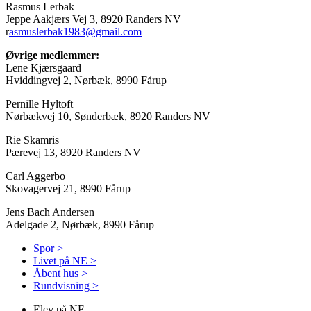
Rasmus Lerbak
Jeppe Aakjærs Vej 3, 8920 Randers NV
r
asmuslerbak1983@gmail.com
Øvrige medlemmer:
Lene Kjærsgaard
Hviddingvej 2, Nørbæk, 8990 Fårup
Pernille Hyltoft
Nørbækvej 10, Sønderbæk, 8920 Randers NV
Rie Skamris
Pærevej 13, 8920 Randers NV
Carl Aggerbo
Skovagervej 21, 8990 Fårup
Jens Bach Andersen
Adelgade 2, Nørbæk, 8990 Fårup
Spor >
Livet på NE >
Åbent hus >
Rundvisning >
Elev på NE