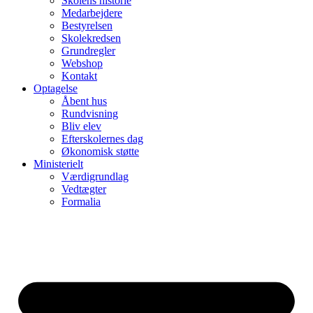
Skolens historie
Medarbejdere
Bestyrelsen
Skolekredsen
Grundregler
Webshop
Kontakt
Optagelse
Åbent hus
Rundvisning
Bliv elev
Efterskolernes dag
Økonomisk støtte
Ministerielt
Værdigrundlag
Vedtægter
Formalia