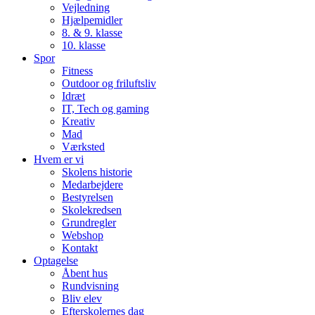
Vejledning
Hjælpemidler
8. & 9. klasse
10. klasse
Spor
Fitness
Outdoor og friluftsliv
Idræt
IT, Tech og gaming
Kreativ
Mad
Værksted
Hvem er vi
Skolens historie
Medarbejdere
Bestyrelsen
Skolekredsen
Grundregler
Webshop
Kontakt
Optagelse
Åbent hus
Rundvisning
Bliv elev
Efterskolernes dag