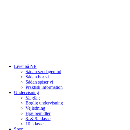
Livet på NE
Sådan ser dagen ud
Sådan bor vi
Sådan spiser vi
Praktisk information
Undervisning
Valgfag
Boglig undervisning
Vejledning
Hjælpemidler
8. & 9. klasse
10. klasse
Spor