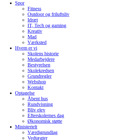
Spor
Fitness
Outdoor og friluftsliv
Idræt
IT, Tech og gaming
Kreativ
Mad
Værksted
Hvem er vi
Skolens historie
Medarbejdere
Bestyrelsen
Skolekredsen
Grundregler
Webshop
Kontakt
Optagelse
Åbent hus
Rundvisning
Bliv elev
Efterskolernes dag
Økonomisk støtte
Ministerielt
Værdigrundlag
Vedtægter