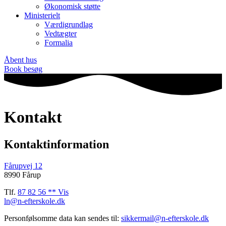
Økonomisk støtte
Ministerielt
Værdigrundlag
Vedtægter
Formalia
Åbent hus
Book besøg
Kontakt
Kontaktinformation
Fårupvej 12
8990 Fårup
Tlf.
87 82 56 ** Vis
ln@n-efterskole.dk
Personfølsomme data kan sendes til:
sikkermail@n-efterskole.dk