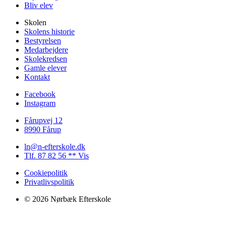
Bliv elev
Skolen
Skolens historie
Bestyrelsen
Medarbejdere
Skolekredsen
Gamle elever
Kontakt
Facebook
Instagram
Fårupvej 12
8990 Fårup
ln@n-efterskole.dk
Tlf. 87 82 56 ** Vis
Cookiepolitik
Privatlivspolitik
© 2026 Nørbæk Efterskole