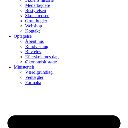
Skolens historie
Medarbejdere
Bestyrelsen
Skolekredsen
Grundregler
Webshop
Kontakt
Optagelse
Åbent hus
Rundvisning
Bliv elev
Efterskolernes dag
Økonomisk støtte
Ministerielt
Værdigrundlag
Vedtægter
Formalia