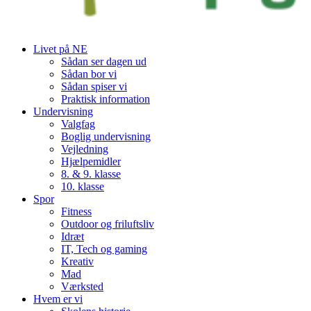
Livet på NE
Sådan ser dagen ud
Sådan bor vi
Sådan spiser vi
Praktisk information
Undervisning
Valgfag
Boglig undervisning
Vejledning
Hjælpemidler
8. & 9. klasse
10. klasse
Spor
Fitness
Outdoor og friluftsliv
Idræt
IT, Tech og gaming
Kreativ
Mad
Værksted
Hvem er vi