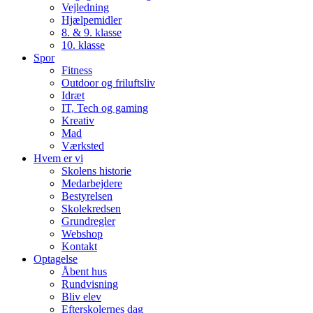
Vejledning
Hjælpemidler
8. & 9. klasse
10. klasse
Spor
Fitness
Outdoor og friluftsliv
Idræt
IT, Tech og gaming
Kreativ
Mad
Værksted
Hvem er vi
Skolens historie
Medarbejdere
Bestyrelsen
Skolekredsen
Grundregler
Webshop
Kontakt
Optagelse
Åbent hus
Rundvisning
Bliv elev
Efterskolernes dag